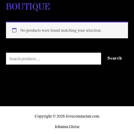
BOUTIQUE
No products were found matching your selection.
S
Search
e
a
Browse by Categories
r
c
No product categories exist.
h
f
o
Copyright © 2026 livrecommelair.com
r
Johanna Gleise
: