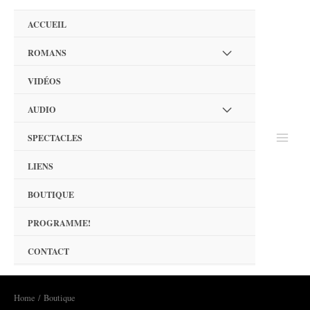
Aller
ACCUEIL
au
contenu
ROMANS
Permutateur
VIDÉOS
de
AUDIO
Menu
Permutateur
SPECTACLES
de
Main
LIENS
Menu
Menu
BOUTIQUE
PROGRAMME!
CONTACT
Home
/ Boutique